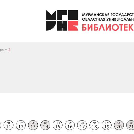
рь
2
Чт
Пт
Сб
Вс
ПН
Вт
Ср
Чт
Пт
Сб
Вс
11
12
13
14
15
16
17
18
19
20
21