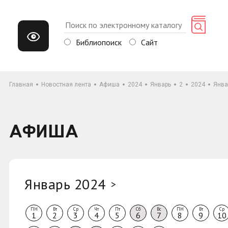
Библиопоиск
Сайт
Главная
Новостная лента
Афиша
2024
Январь
2
2024
Янва
АФИША
Январь 2024
>
ПН
Вт
Ср
Чт
Пт
Сб
Вс
ПН
Вт
Ср
1
2
3
4
5
6
7
8
9
10