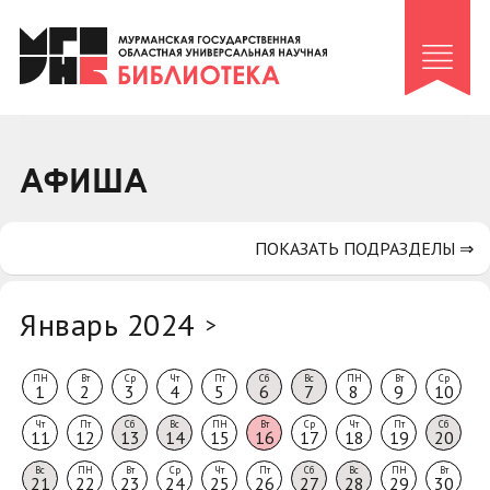
Клуб «Гиря и сельдерей»
Клуб «Семейный архив»
Клуб гидов
Коллегам
АФИША
Контакты
ПОКАЗАТЬ ПОДРАЗДЕЛЫ ⇒
Январь 2024
>
ПН
Вт
Ср
Чт
Пт
Сб
Вс
ПН
Вт
Ср
1
2
3
4
5
6
7
8
9
10
Чт
Пт
Сб
Вс
ПН
Вт
Ср
Чт
Пт
Сб
11
12
13
14
15
16
17
18
19
20
Вс
ПН
Вт
Ср
Чт
Пт
Сб
Вс
ПН
Вт
21
22
23
24
25
26
27
28
29
30