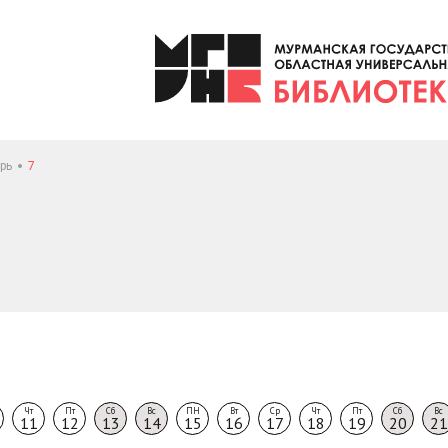
рь
7
Чт
Пт
Сб
Вс
ПН
Вт
Ср
Чт
Пт
Сб
Вс
11
12
13
14
15
16
17
18
19
20
21