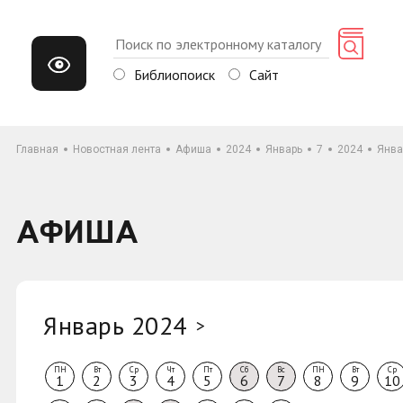
Библиопоиск
Сайт
Главная
Новостная лента
Афиша
2024
Январь
7
2024
Янва
АФИША
Январь 2024
>
ПН
Вт
Ср
Чт
Пт
Сб
Вс
ПН
Вт
Ср
1
2
3
4
5
6
7
8
9
10