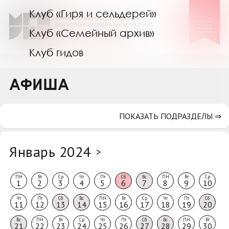
Клуб «Гиря и сельдерей»
Клуб «Семейный архив»
Клуб гидов
Коллегам
АФИША
Контакты
ПОКАЗАТЬ ПОДРАЗДЕЛЫ ⇒
Январь 2024
>
ПН
Вт
Ср
Чт
Пт
Сб
Вс
ПН
Вт
Ср
1
2
3
4
5
6
7
8
9
10
Чт
Пт
Сб
Вс
ПН
Вт
Ср
Чт
Пт
Сб
11
12
13
14
15
16
17
18
19
20
Вс
ПН
Вт
Ср
Чт
Пт
Сб
Вс
ПН
Вт
21
22
23
24
25
26
27
28
29
30