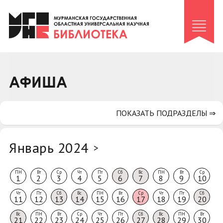
Клуб «Гиря и сельдерей»
Клуб «Семейный архив»
Клуб гидов
Коллегам
АФИША
Контакты
ПОКАЗАТЬ ПОДРАЗДЕЛЫ ⇒
Январь 2024
>
ПН
Вт
Ср
Чт
Пт
Сб
Вс
ПН
Вт
Ср
1
2
3
4
5
6
7
8
9
10
Чт
Пт
Сб
Вс
ПН
Вт
Ср
Чт
Пт
Сб
11
12
13
14
15
16
17
18
19
20
Вс
ПН
Вт
Ср
Чт
Пт
Сб
Вс
ПН
Вт
21
22
23
24
25
26
27
28
29
30