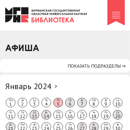
Клуб «Гиря и сельдерей»
Клуб «Семейный архив»
Клуб гидов
Коллегам
АФИША
Контакты
ПОКАЗАТЬ ПОДРАЗДЕЛЫ ⇒
Январь 2024
>
ПН
Вт
Ср
Чт
Пт
Сб
Вс
ПН
Вт
Ср
1
2
3
4
5
6
7
8
9
10
Чт
Пт
Сб
Вс
ПН
Вт
Ср
Чт
Пт
Сб
11
12
13
14
15
16
17
18
19
20
Вс
ПН
Вт
Ср
Чт
Пт
Сб
Вс
ПН
Вт
21
22
23
24
25
26
27
28
29
30