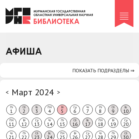
Клуб «Гиря и сельдерей»
Клуб «Семейный архив»
Клуб гидов
Коллегам
АФИША
Контакты
ПОКАЗАТЬ ПОДРАЗДЕЛЫ ⇒
Март 2024
<
>
Пт
Сб
Вс
ПН
Вт
Ср
Чт
Пт
Сб
Вс
1
2
3
4
5
6
7
8
9
10
ПН
Вт
Ср
Чт
Пт
Сб
Вс
ПН
Вт
Ср
11
12
13
14
15
16
17
18
19
20
Чт
Пт
Сб
Вс
ПН
Вт
Ср
Чт
Пт
Сб
21
22
23
24
25
26
27
28
29
30