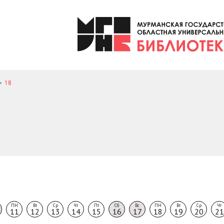
18
ПН
Вт
Ср
Чт
Пт
Сб
Вс
ПН
Вт
Ср
Чт
11
12
13
14
15
16
17
18
19
20
21