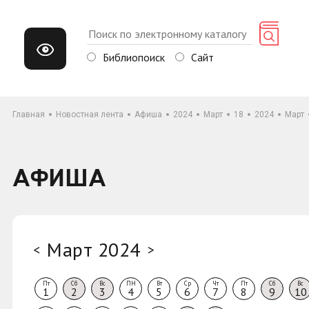
Библиопоиск
Сайт
Главная
Новостная лента
Афиша
2024
Март
18
2024
Март
АФИША
Март 2024
<
>
Пт
Сб
Вс
ПН
Вт
Ср
Чт
Пт
Сб
Вс
1
2
3
4
5
6
7
8
9
10