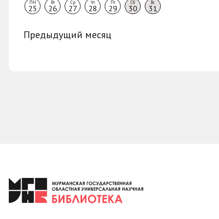
ПН
Вт
Ср
Чт
Пт
Сб
Вс
25
26
27
28
29
30
31
Предыдущий месяц