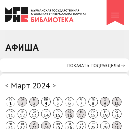
Клуб «Гиря и сельдерей»
Клуб «Семейный архив»
Клуб гидов
Коллегам
АФИША
Контакты
ПОКАЗАТЬ ПОДРАЗДЕЛЫ ⇒
Март 2024
<
>
Пт
Сб
Вс
ПН
Вт
Ср
Чт
Пт
Сб
Вс
1
2
3
4
5
6
7
8
9
10
ПН
Вт
Ср
Чт
Пт
Сб
Вс
ПН
Вт
Ср
11
12
13
14
15
16
17
18
19
20
Чт
Пт
Сб
Вс
ПН
Вт
Ср
Чт
Пт
Сб
21
22
23
24
25
26
27
28
29
30