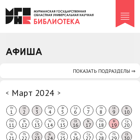
Клуб «Гиря и сельдерей»
Клуб «Семейный архив»
Клуб гидов
Коллегам
АФИША
Контакты
ПОКАЗАТЬ ПОДРАЗДЕЛЫ ⇒
Март 2024
<
>
Пт
Сб
Вс
ПН
Вт
Ср
Чт
Пт
Сб
Вс
1
2
3
4
5
6
7
8
9
10
ПН
Вт
Ср
Чт
Пт
Сб
Вс
ПН
Вт
Ср
11
12
13
14
15
16
17
18
19
20
Чт
Пт
Сб
Вс
ПН
Вт
Ср
Чт
Пт
Сб
21
22
23
24
25
26
27
28
29
30