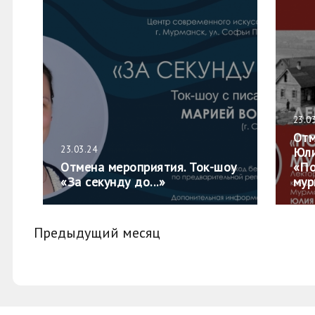
23.0
Отм
23.03.24
Юли
Отмена мероприятия. Ток-шоу
«По
«За секунду до...»
мур
Предыдущий месяц