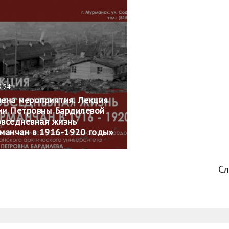
3.24
ена мероприятия. Лекция
и Петровны Бардилевой
вседневная жизнь
манчан в 1916-1920 годы»
С