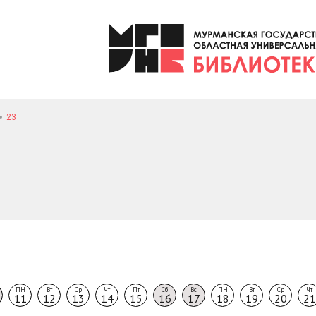
23
ПН
Вт
Ср
Чт
Пт
Сб
Вс
ПН
Вт
Ср
Чт
11
12
13
14
15
16
17
18
19
20
21