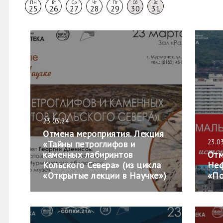
ПН
Вт
Ср
Чт
Пт
Сб
Вс
25
26
27
28
29
30
31
23.03.24
Отмена мероприятия. Лекция
23.0
«Тайны петроглифов и
каменных лабиринтов
Отм
Кольского Севера» (из цикла
Неф
«Открытые лекции в Научке»)
«По