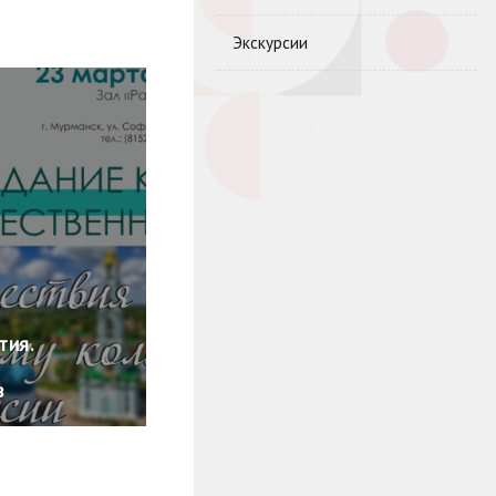
Экскурсии
тия.
в