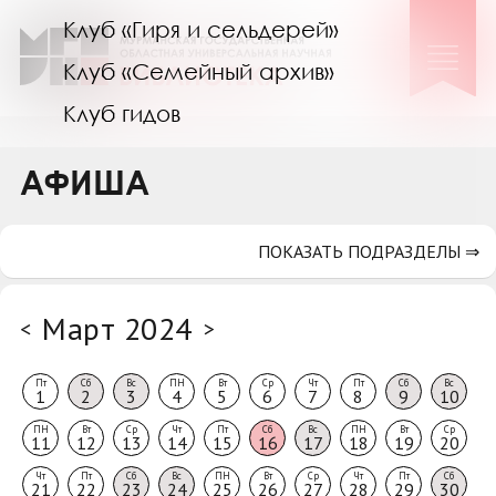
Клуб «Гиря и сельдерей»
Клуб «Семейный архив»
Клуб гидов
Коллегам
АФИША
Контакты
ПОКАЗАТЬ ПОДРАЗДЕЛЫ ⇒
Март 2024
<
>
Пт
Сб
Вс
ПН
Вт
Ср
Чт
Пт
Сб
Вс
1
2
3
4
5
6
7
8
9
10
ПН
Вт
Ср
Чт
Пт
Сб
Вс
ПН
Вт
Ср
11
12
13
14
15
16
17
18
19
20
Чт
Пт
Сб
Вс
ПН
Вт
Ср
Чт
Пт
Сб
21
22
23
24
25
26
27
28
29
30