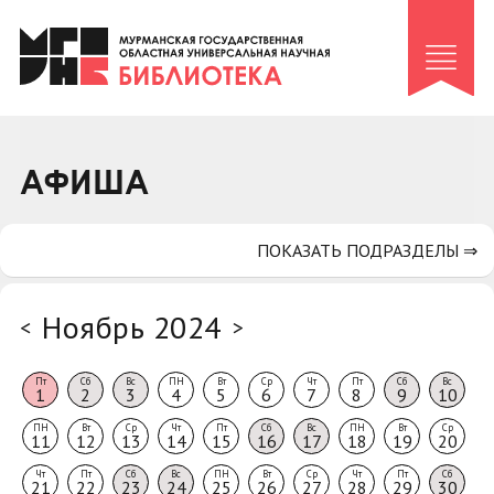
Клуб «Гиря и сельдерей»
Клуб «Семейный архив»
Клуб гидов
Коллегам
АФИША
Контакты
ПОКАЗАТЬ ПОДРАЗДЕЛЫ ⇒
Ноябрь 2024
<
>
Пт
Сб
Вс
ПН
Вт
Ср
Чт
Пт
Сб
Вс
1
2
3
4
5
6
7
8
9
10
ПН
Вт
Ср
Чт
Пт
Сб
Вс
ПН
Вт
Ср
11
12
13
14
15
16
17
18
19
20
Чт
Пт
Сб
Вс
ПН
Вт
Ср
Чт
Пт
Сб
21
22
23
24
25
26
27
28
29
30