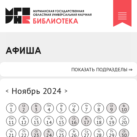
Клуб «Гиря и сельдерей»
Клуб «Семейный архив»
Клуб гидов
Коллегам
АФИША
Контакты
ПОКАЗАТЬ ПОДРАЗДЕЛЫ ⇒
Ноябрь 2024
<
>
Пт
Сб
Вс
ПН
Вт
Ср
Чт
Пт
Сб
Вс
1
2
3
4
5
6
7
8
9
10
ПН
Вт
Ср
Чт
Пт
Сб
Вс
ПН
Вт
Ср
11
12
13
14
15
16
17
18
19
20
Чт
Пт
Сб
Вс
ПН
Вт
Ср
Чт
Пт
Сб
21
22
23
24
25
26
27
28
29
30