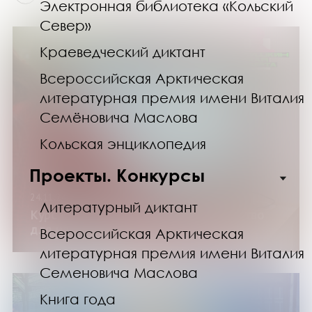
Электронная библиотека «Кольский
Север»
Краеведческий диктант
Всероссийская Арктическая
литературная премия имени Виталия
Семёновича Маслова
Кольская энциклопедия
Проекты. Конкурсы
24.11.24
Литературный диктант
Курс «Офисные программы: руководство
для начинающих»
Всероссийская Арктическая
литературная премия имени Виталия
Семеновича Маслова
Книга года