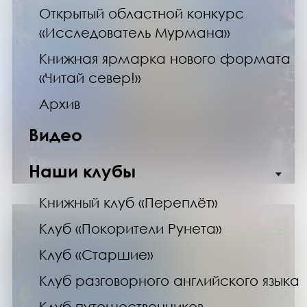
Открытый областной конкурс
«Исследователь Мурмана»
Книжная ярмарка нового формата
«Читай север!»
Архив
Видео
24.11.24
Киноклуб. Показ фильма «Лавка чудес»
Наши клубы
Книжный клуб «Переплёт»
Клуб «Покорители Рунета»
Клуб «Старшие»
Клуб разговорного английского языка
Клуб путешественников