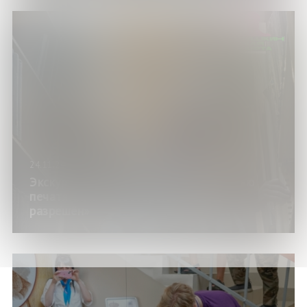
24.11.24
Экскурсия по книгохранению «За семью
печатями, или Посторонним вход
разрешён»