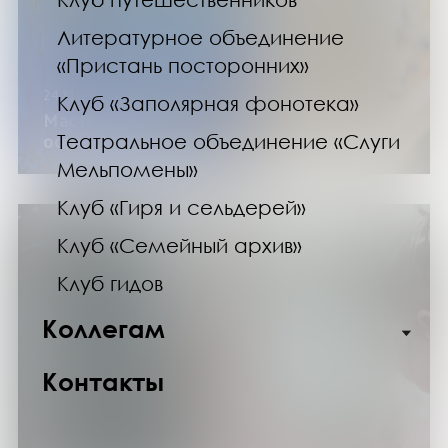
Литературное объединение
«Пристань посторонних»
24.11.24
Клуб «Заполярная фонотека»
Мастер-класс «Открытка «Ночное
Театральное объединение «Слуги
освещение»
Мельпомены»
Клуб «Гиря и сельдерей»
Клуб «Семейный архив»
Клуб гидов
Коллегам
Контакты