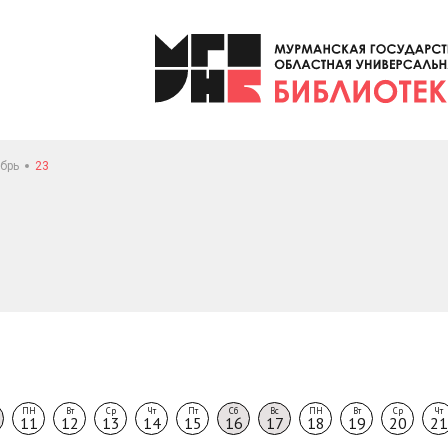
брь
23
ПН
Вт
Ср
Чт
Пт
Сб
Вс
ПН
Вт
Ср
Чт
11
12
13
14
15
16
17
18
19
20
21