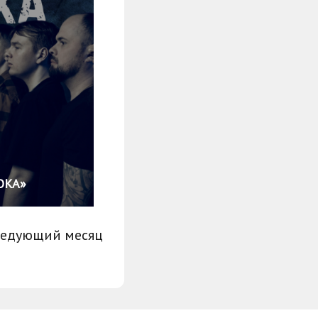
OKA»
ледующий месяц