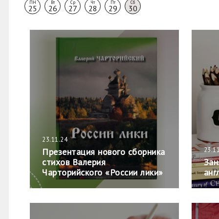
ПН
Вт
Ср
Чт
Пт
Сб
25
26
27
28
29
30
23.11.24
23.1
Презентация нового сборника
стихов Валерия
Зан
Чарторийского «России лики»
анг