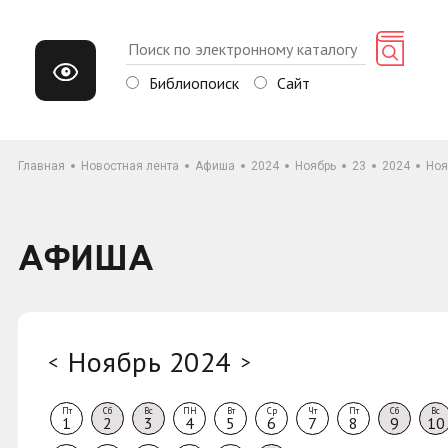
Библиопоиск
Сайт
Главная
Новостная лента
Афиша
2024
Ноябрь
23
2024
Ноя
АФИША
Ноябрь 2024
<
>
Пт
Сб
Вс
ПН
Вт
Ср
Чт
Пт
Сб
Вс
1
2
3
4
5
6
7
8
9
10