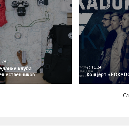
1.24
23.11.24
едание клуба
ешественников
Концерт «FOKAD
С