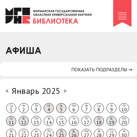
Клуб «Гиря и сельдерей»
Клуб «Семейный архив»
Клуб гидов
Коллегам
АФИША
Контакты
ПОКАЗАТЬ ПОДРАЗДЕЛЫ ⇒
Январь 2025
<
>
Ср
Чт
Пт
Сб
Вс
ПН
Вт
Ср
Чт
Пт
1
2
3
4
5
6
7
8
9
10
Сб
Вс
ПН
Вт
Ср
Чт
Пт
Сб
Вс
ПН
11
12
13
14
15
16
17
18
19
20
Вт
Ср
Чт
Пт
Сб
Вс
ПН
Вт
Ср
Чт
21
22
23
24
25
26
27
28
29
30