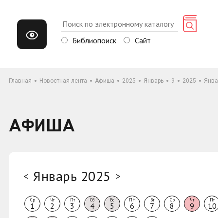
Библиопоиск
Сайт
Главная
Новостная лента
Афиша
2025
Январь
9
2025
Янва
АФИША
Январь 2025
<
>
Ср
Чт
Пт
Сб
Вс
ПН
Вт
Ср
Чт
Пт
1
2
3
4
5
6
7
8
9
10