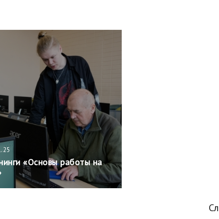
1.25
нинги «Основы работы на
»
С