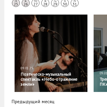
Сб
Вс
ПН
Вт
Ср
Чт
Пт
25
26
27
28
29
30
31
09.01.25
09.0
Поэтическо-музыкальный
спектакль «Небо-отражение
Тре
земли»
ПК
Предыдущий месяц