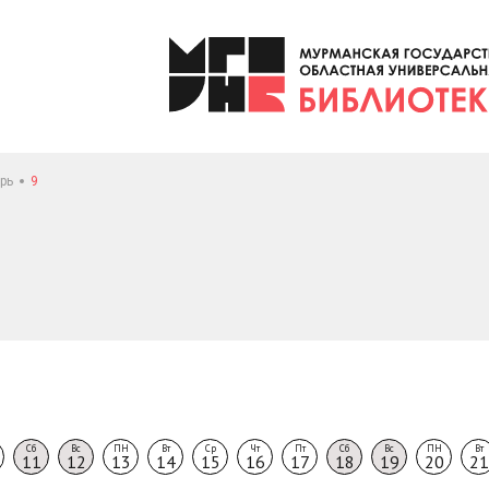
рь
9
Сб
Вс
ПН
Вт
Ср
Чт
Пт
Сб
Вс
ПН
Вт
11
12
13
14
15
16
17
18
19
20
21