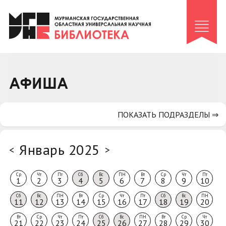
Клуб «Гиря и сельдерей»
Клуб «Семейный архив»
Клуб гидов
Коллегам
АФИША
Контакты
ПОКАЗАТЬ ПОДРАЗДЕЛЫ ⇒
Январь 2025
<
>
Ср
Чт
Пт
Сб
Вс
ПН
Вт
Ср
Чт
Пт
1
2
3
4
5
6
7
8
9
10
Сб
Вс
ПН
Вт
Ср
Чт
Пт
Сб
Вс
ПН
11
12
13
14
15
16
17
18
19
20
Вт
Ср
Чт
Пт
Сб
Вс
ПН
Вт
Ср
Чт
21
22
23
24
25
26
27
28
29
30