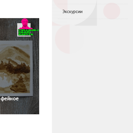
Экскурсии
офейное