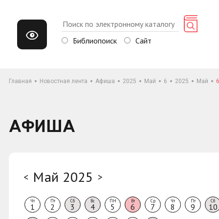
Библиопоиск
Сайт
Главная
Новостная лента
Афиша
2025
Май
6
2025
Май
АФИША
Май 2025
<
>
Чт
Пт
Сб
Вс
ПН
Вт
Ср
Чт
Пт
Сб
1
2
3
4
5
6
7
8
9
10