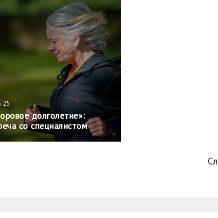
5.25
оровое долголетие»:
реча со специалистом
С