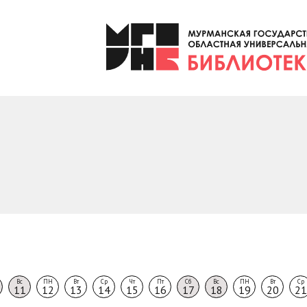
6
Вс
ПН
Вт
Ср
Чт
Пт
Сб
Вс
ПН
Вт
Ср
11
12
13
14
15
16
17
18
19
20
21