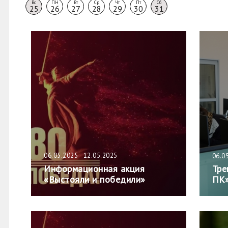
Вс
ПН
Вт
Ср
Чт
Пт
Сб
25
26
27
28
29
30
31
06.05.2025 - 12.05.2025
06.0
Информационная акция
Тре
«Выстояли и победили»
ПК