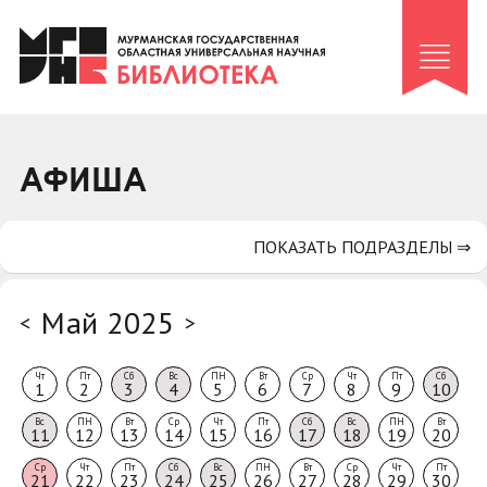
Клуб «Гиря и сельдерей»
Клуб «Семейный архив»
Клуб гидов
Коллегам
АФИША
Контакты
ПОКАЗАТЬ ПОДРАЗДЕЛЫ ⇒
Май 2025
<
>
Чт
Пт
Сб
Вс
ПН
Вт
Ср
Чт
Пт
Сб
1
2
3
4
5
6
7
8
9
10
Вс
ПН
Вт
Ср
Чт
Пт
Сб
Вс
ПН
Вт
11
12
13
14
15
16
17
18
19
20
Ср
Чт
Пт
Сб
Вс
ПН
Вт
Ср
Чт
Пт
21
22
23
24
25
26
27
28
29
30