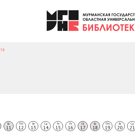
19
Вс
ПН
Вт
Ср
Чт
Пт
Сб
Вс
ПН
Вт
Ср
11
12
13
14
15
16
17
18
19
20
21