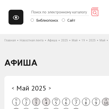
Библиопоиск
Сайт
Главная
Новостная лента
Афиша
2025
Май
19
2025
Май
АФИША
Май 2025
<
>
Чт
Пт
Сб
Вс
ПН
Вт
Ср
Чт
Пт
Сб
1
2
3
4
5
6
7
8
9
10