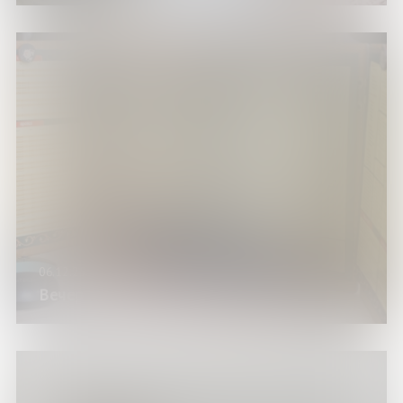
06.12.25
Вечер нарративных игр в Научке