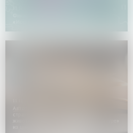
11.12.25
Финал регионального конкурса
«Исследователь Мурмана-2025»
11.12.25
Авторский обзор «"Хроники
странствующего кота": путешествия с
животными в художественной литературе»
из цикла «Книжный четверг»