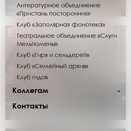
Литературное объединение
Вечер нарративных игр в Научке
«Пристань посторонних»
Клуб «Заполярная фонотека»
ПЛАТНО
Театральное объединение «Слуги
Мельпомены»
Клуб «Гиря и сельдерей»
Клуб «Семейный архив»
Клуб гидов
Коллегам
07.12.25
Познавательно-досуговая программа
Контакты
«Один час в фонотеке»