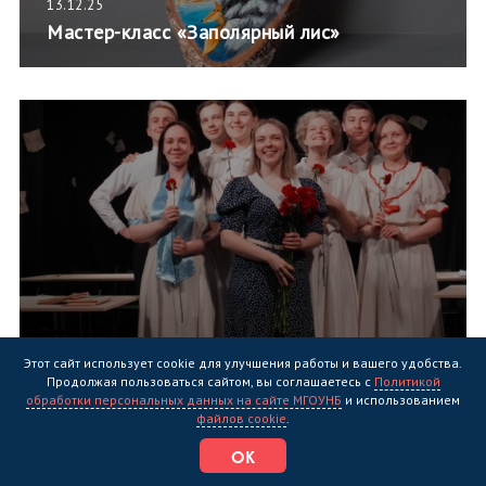
13.12.25
Мастер-класс «Заполярный лис»
Этот сайт использует cookie для улучшения работы и вашего удобства.
Продолжая пользоваться сайтом, вы соглашаетесь с
Политикой
13.12.25
обработки персональных данных на сайте МГОУНБ
и использованием
Показ спектакля «Фото на память»
файлов cookie
.
ОК