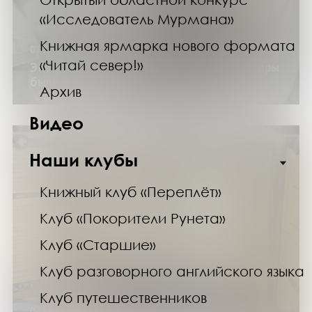
«Исследователь Мурмана»
Книжная ярмарка нового формата
07.12.25
«Читай север!»
Экскурсия по выставке «Когда компьютеры
были большими»
Архив
Видео
Наши клубы
Книжный клуб «Переплёт»
Клуб «Покорители Рунета»
Клуб «Старшие»
Клуб разговорного английского языка
Клуб путешественников
07.12.25