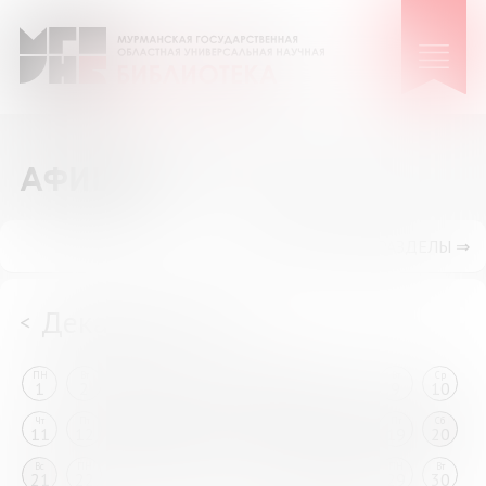
АФИША
ПОКАЗАТЬ ПОДРАЗДЕЛЫ ⇒
Декабрь 2025
<
>
ПН
Вт
Ср
Чт
Пт
Сб
Вс
ПН
Вт
Ср
1
2
3
4
5
6
7
8
9
10
Чт
Пт
Сб
Вс
ПН
Вт
Ср
Чт
Пт
Сб
11
12
13
14
15
16
17
18
19
20
Вс
ПН
Вт
Ср
Чт
Пт
Сб
Вс
ПН
Вт
21
22
23
24
25
26
27
28
29
30