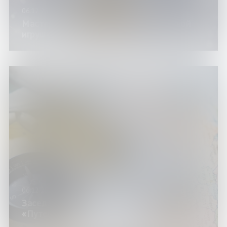
06.12.25
Мастер-класс по изготовлению ёлочной
игрушки «Джутовая ель»
06.12.25
Заседание клуба «Гиря и сельдерей»:
«Путешествие к здоровью»