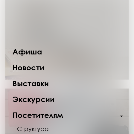
Афиша
06.12.25
Занятие клуба разговорного английского
Новости
языка
Выставки
Экскурсии
Посетителям
Структура