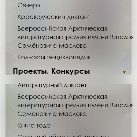
Север»
Краеведческий диктант
Всероссийская Арктическая
литературная премия имени Виталия
Семёновича Маслова
Кольская энциклопедия
07.12.25
Интерактивное шоу «Фуко Тайм»
Проекты. Конкурсы
Литературный диктант
Всероссийская Арктическая
литературная премия имени Виталия
Семеновича Маслова
Книга года
Открытый областной конкурс