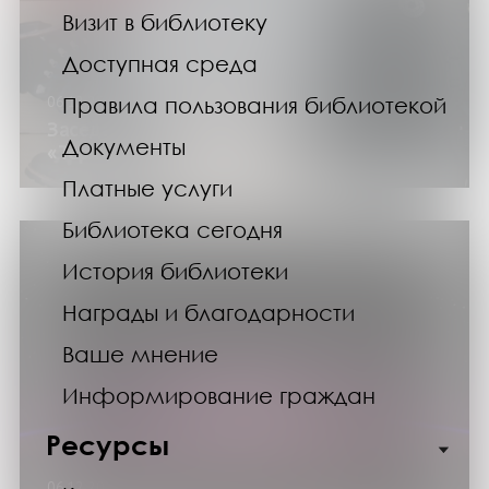
Визит в библиотеку
Доступная среда
Правила пользования библиотекой
06.12.25
Заседание клуба путешественников:
Документы
«Териберка: новый взгляд»
Платные услуги
Библиотека сегодня
История библиотеки
Награды и благодарности
Ваше мнение
Информирование граждан
Ресурсы
06.12.2025--07.12.2025