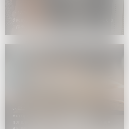
04.12.25
Экскурсия «Теплые истории для озябшего
туриста»
04.12.25
Авторский обзор «Невероятные
приключения приключенческого романа»
из цикла «Книжный четверг»