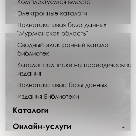
Комплектуемся вместе
Фестиваль науки «КСТАТИ 80: На краю
Электронные каталоги
света»
Полнотекстовая база данных
"Мурманская область"
Сводный электронный каталог
библиотек
Каталог подписки на периодические
издания
Полнотекстовые базы данных
Издания Библиотеки
06.12.25
Каталоги
Неформальная лекция из цикла «История
мурманских микрорайонов»: «Роста»
Онлайн-услуги