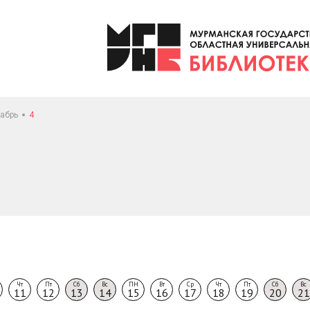
абрь
4
Чт
Пт
Сб
Вс
ПН
Вт
Ср
Чт
Пт
Сб
Вс
11
12
13
14
15
16
17
18
19
20
21