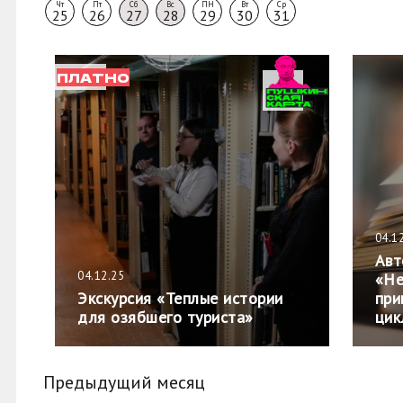
Чт
Пт
Сб
Вс
ПН
Вт
Ср
25
26
27
28
29
30
31
ПЛАТНО
04.1
Авт
04.12.25
«Не
Экскурсия «Теплые истории
при
для озябшего туриста»
цик
Предыдущий месяц