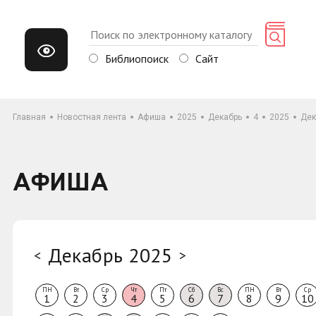
Библиопоиск
Сайт
Главная
Новостная лента
Афиша
2025
Декабрь
4
2025
Дек
АФИША
Декабрь 2025
<
>
ПН
Вт
Ср
Чт
Пт
Сб
Вс
ПН
Вт
Ср
1
2
3
4
5
6
7
8
9
10