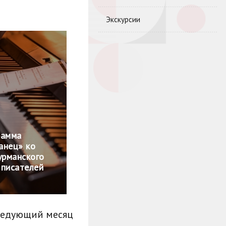
Экскурсии
рамма
Танец» ко
рманского
 писателей
ледующий месяц