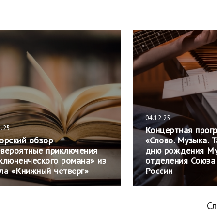
04.12.25
2.25
Концертная прог
орский обзор
«Слово. Музыка. 
вероятные приключения
дню рождения Му
ключенческого романа» из
отделения Союза
ла «Книжный четверг»
России
С