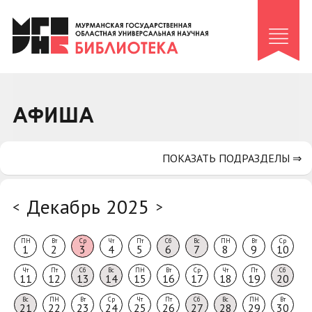
Клуб «Гиря и сельдерей»
Клуб «Семейный архив»
Клуб гидов
Коллегам
АФИША
Контакты
ПОКАЗАТЬ ПОДРАЗДЕЛЫ ⇒
Декабрь 2025
<
>
ПН
Вт
Ср
Чт
Пт
Сб
Вс
ПН
Вт
Ср
1
2
3
4
5
6
7
8
9
10
Чт
Пт
Сб
Вс
ПН
Вт
Ср
Чт
Пт
Сб
11
12
13
14
15
16
17
18
19
20
Вс
ПН
Вт
Ср
Чт
Пт
Сб
Вс
ПН
Вт
21
22
23
24
25
26
27
28
29
30