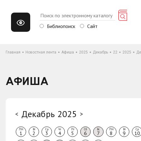
Библиопоиск
Сайт
Главная
Новостная лента
Афиша
2025
Декабрь
22
2025
Де
АФИША
Декабрь 2025
<
>
ПН
Вт
Ср
Чт
Пт
Сб
Вс
ПН
Вт
Ср
1
2
3
4
5
6
7
8
9
10