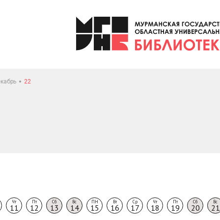
кабрь
22
Чт
Пт
Сб
Вс
ПН
Вт
Ср
Чт
Пт
Сб
Вс
11
12
13
14
15
16
17
18
19
20
21