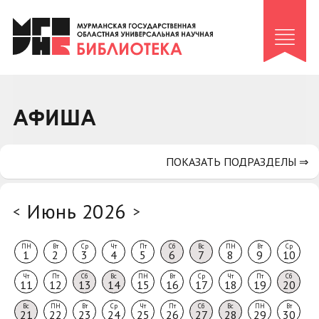
Клуб «Гиря и сельдерей»
Клуб «Семейный архив»
Клуб гидов
Коллегам
АФИША
Контакты
ПОКАЗАТЬ ПОДРАЗДЕЛЫ ⇒
Июнь 2026
<
>
ПН
Вт
Ср
Чт
Пт
Сб
Вс
ПН
Вт
Ср
1
2
3
4
5
6
7
8
9
10
Чт
Пт
Сб
Вс
ПН
Вт
Ср
Чт
Пт
Сб
11
12
13
14
15
16
17
18
19
20
Вс
ПН
Вт
Ср
Чт
Пт
Сб
Вс
ПН
Вт
21
22
23
24
25
26
27
28
29
30