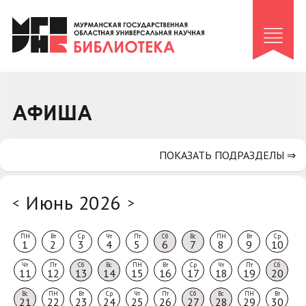
Клуб «Гиря и сельдерей»
Клуб «Семейный архив»
Клуб гидов
Коллегам
АФИША
Контакты
ПОКАЗАТЬ ПОДРАЗДЕЛЫ ⇒
Июнь 2026
<
>
ПН
Вт
Ср
Чт
Пт
Сб
Вс
ПН
Вт
Ср
1
2
3
4
5
6
7
8
9
10
Чт
Пт
Сб
Вс
ПН
Вт
Ср
Чт
Пт
Сб
11
12
13
14
15
16
17
18
19
20
Вс
ПН
Вт
Ср
Чт
Пт
Сб
Вс
ПН
Вт
21
22
23
24
25
26
27
28
29
30