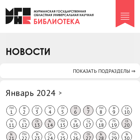
Клуб «Гиря и сельдерей»
Клуб «Семейный архив»
Клуб гидов
Коллегам
НОВОСТИ
Контакты
ПОКАЗАТЬ ПОДРАЗДЕЛЫ ⇒
Январь 2024
>
ПН
Вт
Ср
Чт
Пт
Сб
Вс
ПН
Вт
Ср
1
2
3
4
5
6
7
8
9
10
Чт
Пт
Сб
Вс
ПН
Вт
Ср
Чт
Пт
Сб
11
12
13
14
15
16
17
18
19
20
Вс
ПН
Вт
Ср
Чт
Пт
Сб
Вс
ПН
Вт
21
22
23
24
25
26
27
28
29
30