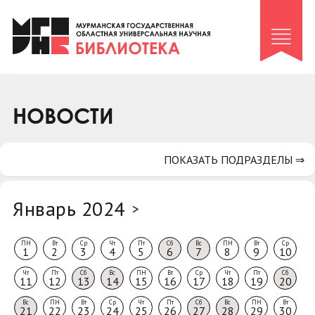
Клуб «Гиря и сельдерей»
Клуб «Семейный архив»
Клуб гидов
Коллегам
НОВОСТИ
Контакты
ПОКАЗАТЬ ПОДРАЗДЕЛЫ ⇒
Январь 2024
>
ПН
Вт
Ср
Чт
Пт
Сб
Вс
ПН
Вт
Ср
1
2
3
4
5
6
7
8
9
10
Чт
Пт
Сб
Вс
ПН
Вт
Ср
Чт
Пт
Сб
11
12
13
14
15
16
17
18
19
20
Вс
ПН
Вт
Ср
Чт
Пт
Сб
Вс
ПН
Вт
21
22
23
24
25
26
27
28
29
30