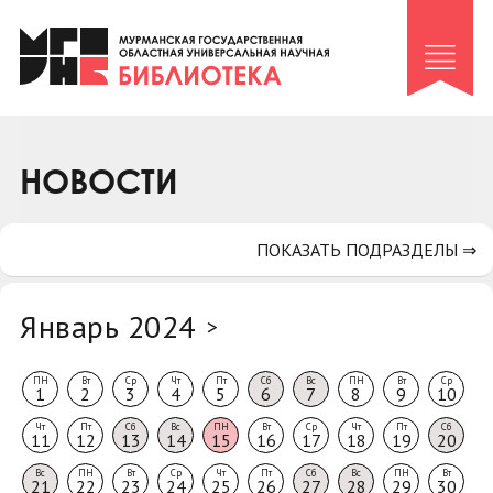
Клуб «Гиря и сельдерей»
Клуб «Семейный архив»
Клуб гидов
Коллегам
НОВОСТИ
Контакты
ПОКАЗАТЬ ПОДРАЗДЕЛЫ ⇒
Январь 2024
>
ПН
Вт
Ср
Чт
Пт
Сб
Вс
ПН
Вт
Ср
1
2
3
4
5
6
7
8
9
10
Чт
Пт
Сб
Вс
ПН
Вт
Ср
Чт
Пт
Сб
11
12
13
14
15
16
17
18
19
20
Вс
ПН
Вт
Ср
Чт
Пт
Сб
Вс
ПН
Вт
21
22
23
24
25
26
27
28
29
30