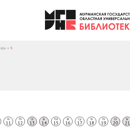
арь
5
Чт
Пт
Сб
Вс
ПН
Вт
Ср
Чт
Пт
Сб
Вс
11
12
13
14
15
16
17
18
19
20
21