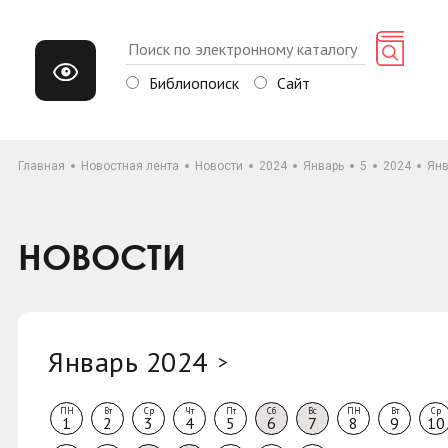
Библиопоиск
Сайт
Главная
Новостная лента
Новости
2024
Январь
5
2024
Янв
НОВОСТИ
Январь 2024
>
ПН
Вт
Ср
Чт
Пт
Сб
Вс
ПН
Вт
Ср
1
2
3
4
5
6
7
8
9
10