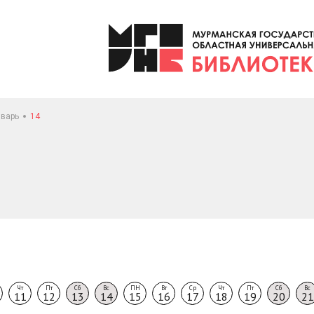
варь
14
Чт
Пт
Сб
Вс
ПН
Вт
Ср
Чт
Пт
Сб
Вс
11
12
13
14
15
16
17
18
19
20
21