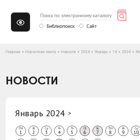
Библиопоиск
Сайт
Главная
Новостная лента
Новости
2024
Январь
14
2024
Ян
НОВОСТИ
Январь 2024
>
ПН
Вт
Ср
Чт
Пт
Сб
Вс
ПН
Вт
Ср
1
2
3
4
5
6
7
8
9
10