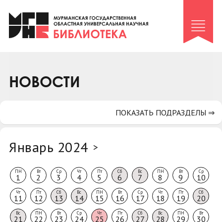
Клуб «Гиря и сельдерей»
Клуб «Семейный архив»
Клуб гидов
Коллегам
НОВОСТИ
Контакты
ПОКАЗАТЬ ПОДРАЗДЕЛЫ ⇒
Январь 2024
>
ПН
Вт
Ср
Чт
Пт
Сб
Вс
ПН
Вт
Ср
1
2
3
4
5
6
7
8
9
10
Чт
Пт
Сб
Вс
ПН
Вт
Ср
Чт
Пт
Сб
11
12
13
14
15
16
17
18
19
20
Вс
ПН
Вт
Ср
Чт
Пт
Сб
Вс
ПН
Вт
21
22
23
24
25
26
27
28
29
30