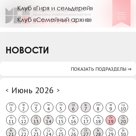
Клуб «Гиря и сельдерей»
Клуб «Семейный архив»
Клуб гидов
Коллегам
НОВОСТИ
Контакты
ПОКАЗАТЬ ПОДРАЗДЕЛЫ ⇒
Июнь 2026
<
>
ПН
Вт
Ср
Чт
Пт
Сб
Вс
ПН
Вт
Ср
1
2
3
4
5
6
7
8
9
10
Чт
Пт
Сб
Вс
ПН
Вт
Ср
Чт
Пт
Сб
11
12
13
14
15
16
17
18
19
20
Вс
ПН
Вт
Ср
Чт
Пт
Сб
Вс
ПН
Вт
21
22
23
24
25
26
27
28
29
30