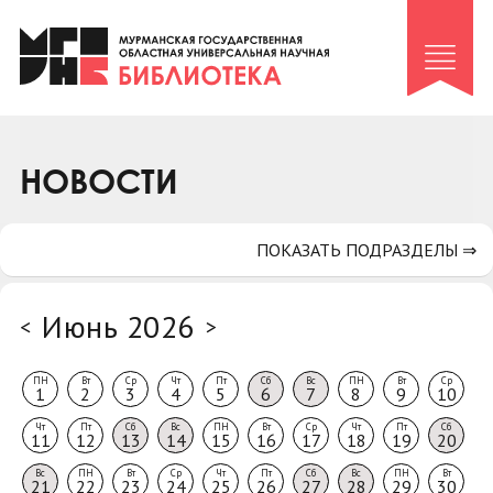
Клуб «Гиря и сельдерей»
Клуб «Семейный архив»
Клуб гидов
Коллегам
НОВОСТИ
Контакты
ПОКАЗАТЬ ПОДРАЗДЕЛЫ ⇒
Июнь 2026
<
>
ПН
Вт
Ср
Чт
Пт
Сб
Вс
ПН
Вт
Ср
1
2
3
4
5
6
7
8
9
10
Чт
Пт
Сб
Вс
ПН
Вт
Ср
Чт
Пт
Сб
11
12
13
14
15
16
17
18
19
20
Вс
ПН
Вт
Ср
Чт
Пт
Сб
Вс
ПН
Вт
21
22
23
24
25
26
27
28
29
30