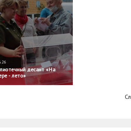
6.26
лиотечный десант «На
ере - лето»
С