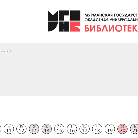
ь
20
Чт
Пт
Сб
Вс
ПН
Вт
Ср
Чт
Пт
Сб
Вс
11
12
13
14
15
16
17
18
19
20
21