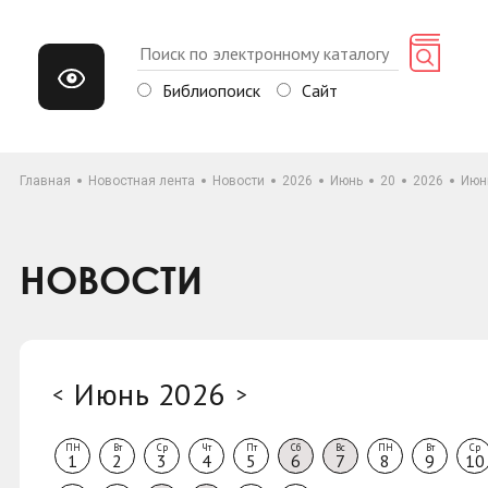
Библиопоиск
Сайт
Главная
Новостная лента
Новости
2026
Июнь
20
2026
Июн
НОВОСТИ
Июнь 2026
<
>
ПН
Вт
Ср
Чт
Пт
Сб
Вс
ПН
Вт
Ср
1
2
3
4
5
6
7
8
9
10