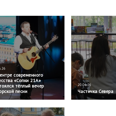
6.26
ентре современного
усства «Сопки 21А»
20.06.26
тоялся тёплый вечер
орской песни
Частичка Севера