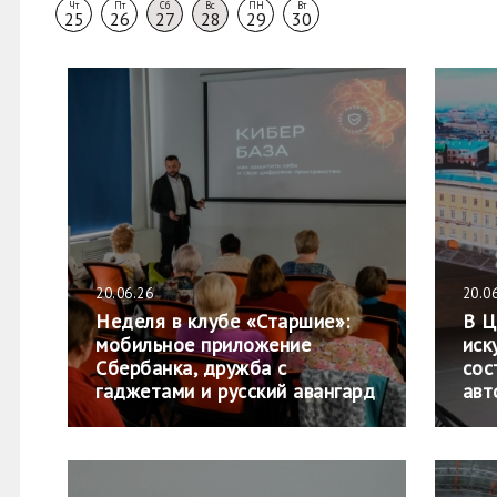
Чт
Пт
Сб
Вс
ПН
Вт
25
26
27
28
29
30
20.06.26
20.0
Неделя в клубе «Старшие»:
В Ц
мобильное приложение
иск
Сбербанка, дружба с
сос
гаджетами и русский авангард
авт