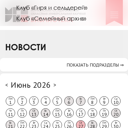
Клуб «Гиря и сельдерей»
Клуб «Семейный архив»
Клуб гидов
Коллегам
НОВОСТИ
Контакты
ПОКАЗАТЬ ПОДРАЗДЕЛЫ ⇒
Июнь 2026
<
>
ПН
Вт
Ср
Чт
Пт
Сб
Вс
ПН
Вт
Ср
1
2
3
4
5
6
7
8
9
10
Чт
Пт
Сб
Вс
ПН
Вт
Ср
Чт
Пт
Сб
11
12
13
14
15
16
17
18
19
20
Вс
ПН
Вт
Ср
Чт
Пт
Сб
Вс
ПН
Вт
21
22
23
24
25
26
27
28
29
30