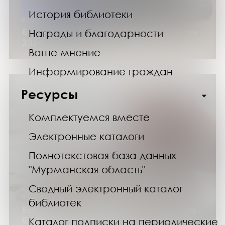
История библиотеки
09.11.24
Выставка изданий «Литературные юбилеи
Награды и благодарности
2024»
Ваше мнение
Информирование граждан
Ресурсы
Комплектуемся вместе
Электронные каталоги
Полнотекстовая база данных
"Мурманская область"
Сводный электронный каталог
05.11.24
библиотек
Выставка работ в технике акварель Ольги
Федоровой-Толстой
Каталог подписки на периодические