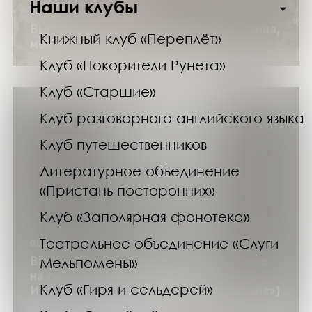
Наши клубы
01.11.24
Выставка «Мой адрес – не дом и не улица,
Книжный клуб «Переплёт»
мой адрес – родная страна»
Клуб «Покорители Рунета»
Клуб «Старшие»
Клуб разговорного английского языка
Клуб путешественников
Литературное объединение
«Пристань посторонних»
Клуб «Заполярная фонотека»
Театральное объединение «Слуги
01.11.24
Выставка «Северный полюс-1. Мы первые
Мельпомены»
на полюсе!» (130 лет со дня рождения
Клуб «Гиря и сельдерей»
Ивана Папанина) (цикл «Великие русские»)