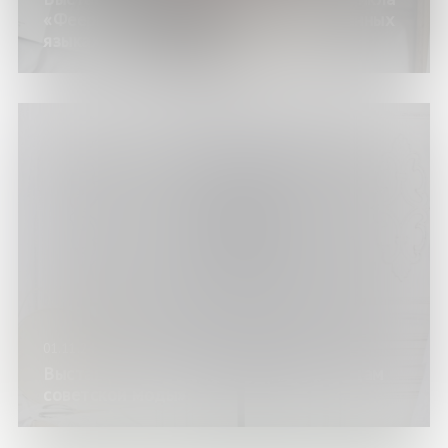
«Феерия жанров: издания на иностранных
языках»)
01.11.24
Выставка «Ретровыкройки: по страницам
советской моды»