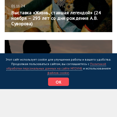
01.11.24
Выставка «Жизнь, ставшая легендой» (24
ноября – 295 лет со дня рождения А.В.
Суворова)
Этот сайт использует cookie для улучшения работы и вашего удобства.
Продолжая пользоваться сайтом, вы соглашаетесь с
Политикой
обработки персональных данных на сайте МГОУНБ
и использованием
файлов cookie
.
ОК
01.11.24
Выставка «Книги на все времена: Для
детей и не только…» (просветительский
проект «Вселенная «Литературного
диктанта»)