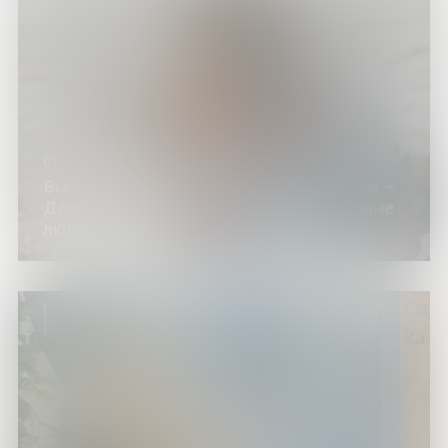
01.11.24
Выставка «Разговор о маме» (26 ноября –
День матери) (цикл «7я», проект «Родные
люди»)