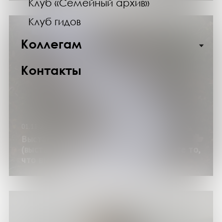
Клуб «Семейный архив»
Клуб гидов
Коллегам
Контакты
01.11.24
Выставка «Прогулки с писателями»
(выставка из годового цикла «Возьмите то,
что вы просили!»)