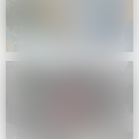
01.11.24
Выставка «Увидеть невидимое, узнать
неизвестное»
01.11.24
Выставка «Детская литература» (из цикла