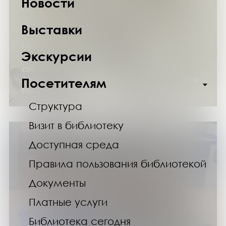
Новости
Выставки
19.11.24
Экскурсии
Выставка «Мне нужно то, чего нет на
свете»: к 155-летию со дня рождения
Зинаиды Гиппиус (проект «День рождения
Посетителям
писателя в «Научке»)
Структура
Визит в библиотеку
Доступная среда
Правила пользования библиотекой
Документы
Платные услуги
Библиотека сегодня