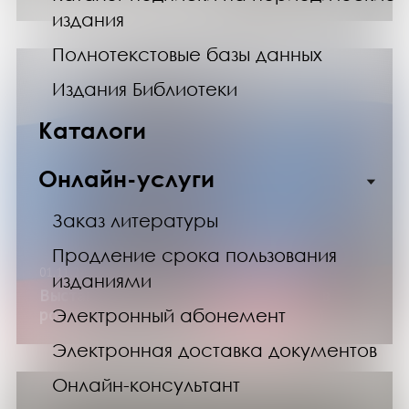
издания
Полнотекстовые базы данных
Издания Библиотеки
Каталоги
Онлайн-услуги
Заказ литературы
Продление срока пользования
01.11.24
изданиями
Выставка изданий «История, одетая в
Электронный абонемент
роман» (ко Дню народного единства)
Электронная доставка документов
Онлайн-консультант