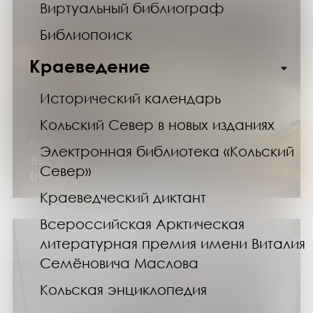
Виртуальный библиограф
Библиопоиск
Краеведение
Исторический календарь
Кольский Север в новых изданиях
01.11.24
Электронная библиотека «Кольский
Выставка «Литературная биография»
Север»
(проект «ЛИТПРОСВЕТ»)
Краеведческий диктант
Всероссийская Арктическая
литературная премия имени Виталия
Семёновича Маслова
Кольская энциклопедия