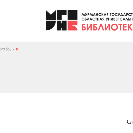
ктябрь
8
С