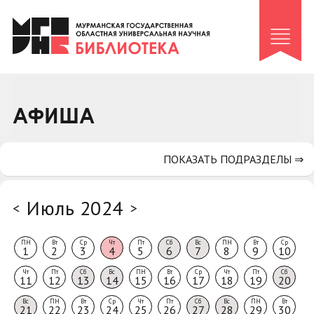
Клуб «Гиря и сельдерей»
Клуб «Семейный архив»
Клуб гидов
Коллегам
АФИША
Контакты
ПОКАЗАТЬ ПОДРАЗДЕЛЫ ⇒
Июль 2024
<
>
ПН
Вт
Ср
Чт
Пт
Сб
Вс
ПН
Вт
Ср
1
2
3
4
5
6
7
8
9
10
Чт
Пт
Сб
Вс
ПН
Вт
Ср
Чт
Пт
Сб
11
12
13
14
15
16
17
18
19
20
Вс
ПН
Вт
Ср
Чт
Пт
Сб
Вс
ПН
Вт
21
22
23
24
25
26
27
28
29
30