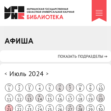
Клуб «Гиря и сельдерей»
Клуб «Семейный архив»
Клуб гидов
Коллегам
АФИША
Контакты
ПОКАЗАТЬ ПОДРАЗДЕЛЫ ⇒
Июль 2024
<
>
ПН
Вт
Ср
Чт
Пт
Сб
Вс
ПН
Вт
Ср
1
2
3
4
5
6
7
8
9
10
Чт
Пт
Сб
Вс
ПН
Вт
Ср
Чт
Пт
Сб
11
12
13
14
15
16
17
18
19
20
Вс
ПН
Вт
Ср
Чт
Пт
Сб
Вс
ПН
Вт
21
22
23
24
25
26
27
28
29
30