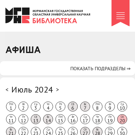
Клуб «Гиря и сельдерей»
Клуб «Семейный архив»
Клуб гидов
Коллегам
АФИША
Контакты
ПОКАЗАТЬ ПОДРАЗДЕЛЫ ⇒
Июль 2024
<
>
ПН
Вт
Ср
Чт
Пт
Сб
Вс
ПН
Вт
Ср
1
2
3
4
5
6
7
8
9
10
Чт
Пт
Сб
Вс
ПН
Вт
Ср
Чт
Пт
Сб
11
12
13
14
15
16
17
18
19
20
Вс
ПН
Вт
Ср
Чт
Пт
Сб
Вс
ПН
Вт
21
22
23
24
25
26
27
28
29
30