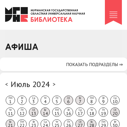
Клуб «Гиря и сельдерей»
Клуб «Семейный архив»
Клуб гидов
Коллегам
АФИША
Контакты
ПОКАЗАТЬ ПОДРАЗДЕЛЫ ⇒
Июль 2024
<
>
ПН
Вт
Ср
Чт
Пт
Сб
Вс
ПН
Вт
Ср
1
2
3
4
5
6
7
8
9
10
Чт
Пт
Сб
Вс
ПН
Вт
Ср
Чт
Пт
Сб
11
12
13
14
15
16
17
18
19
20
Вс
ПН
Вт
Ср
Чт
Пт
Сб
Вс
ПН
Вт
21
22
23
24
25
26
27
28
29
30