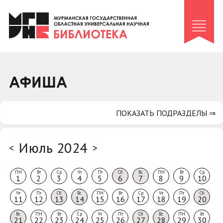
Клуб «Гиря и сельдерей»
Клуб «Семейный архив»
Клуб гидов
Коллегам
АФИША
Контакты
ПОКАЗАТЬ ПОДРАЗДЕЛЫ ⇒
Июль 2024
<
>
ПН
Вт
Ср
Чт
Пт
Сб
Вс
ПН
Вт
Ср
1
2
3
4
5
6
7
8
9
10
Чт
Пт
Сб
Вс
ПН
Вт
Ср
Чт
Пт
Сб
11
12
13
14
15
16
17
18
19
20
Вс
ПН
Вт
Ср
Чт
Пт
Сб
Вс
ПН
Вт
21
22
23
24
25
26
27
28
29
30