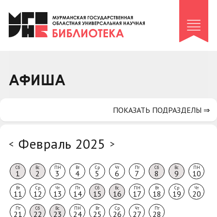
Клуб «Гиря и сельдерей»
Клуб «Семейный архив»
Клуб гидов
Коллегам
АФИША
Контакты
ПОКАЗАТЬ ПОДРАЗДЕЛЫ ⇒
Февраль 2025
<
>
Сб
Вс
ПН
Вт
Ср
Чт
Пт
Сб
Вс
ПН
1
2
3
4
5
6
7
8
9
10
Вт
Ср
Чт
Пт
Сб
Вс
ПН
Вт
Ср
Чт
11
12
13
14
15
16
17
18
19
20
Пт
Сб
Вс
ПН
Вт
Ср
Чт
Пт
21
22
23
24
25
26
27
28