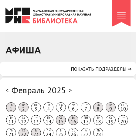
Клуб «Гиря и сельдерей»
Клуб «Семейный архив»
Клуб гидов
Коллегам
АФИША
Контакты
ПОКАЗАТЬ ПОДРАЗДЕЛЫ ⇒
Февраль 2025
<
>
Сб
Вс
ПН
Вт
Ср
Чт
Пт
Сб
Вс
ПН
1
2
3
4
5
6
7
8
9
10
Вт
Ср
Чт
Пт
Сб
Вс
ПН
Вт
Ср
Чт
11
12
13
14
15
16
17
18
19
20
Пт
Сб
Вс
ПН
Вт
Ср
Чт
Пт
21
22
23
24
25
26
27
28