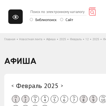
Библиопоиск
Сайт
Главная
Новостная лента
Афиша
2025
Февраль
12
2025
Ф
АФИША
Февраль 2025
<
>
Сб
Вс
ПН
Вт
Ср
Чт
Пт
Сб
Вс
ПН
1
2
3
4
5
6
7
8
9
10