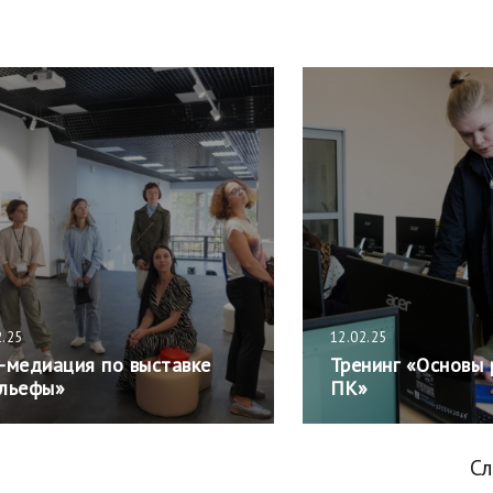
2.25
12.02.25
-медиация по выставке
Тренинг «Основы 
льефы»
ПК»
С