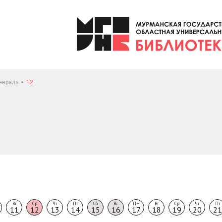
евраль
12
Вт
Ср
Чт
Пт
Сб
Вс
ПН
Вт
Ср
Чт
Пт
11
12
13
14
15
16
17
18
19
20
21