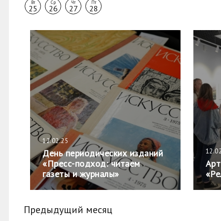
Вт
Ср
Чт
Пт
25
26
27
28
12.02.25
12.0
День периодических изданий
«Пресс-подход: читаем
Арт
газеты и журналы»
«Ре
Предыдущий месяц