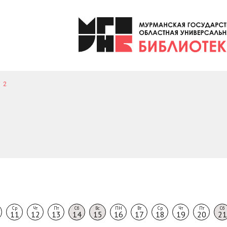
2
Ср
Чт
Пт
Сб
Вс
ПН
Вт
Ср
Чт
Пт
Сб
11
12
13
14
15
16
17
18
19
20
21