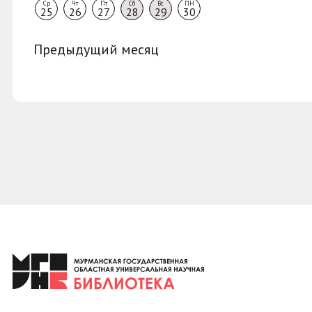
Ср
Чт
Пт
Сб
Вс
ПН
25
26
27
28
29
30
Предыдущий месяц