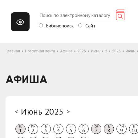
Библиопоиск
Сайт
Главная
Новостная лента
Афиша
2025
Июнь
2
2025
Июнь
АФИША
Июнь 2025
<
>
Вс
ПН
Вт
Ср
Чт
Пт
Сб
Вс
ПН
Вт
1
2
3
4
5
6
7
8
9
10