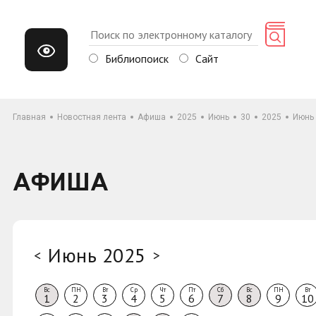
Библиопоиск
Сайт
Главная
Новостная лента
Афиша
2025
Июнь
30
2025
Июнь
АФИША
Июнь 2025
<
>
Вс
ПН
Вт
Ср
Чт
Пт
Сб
Вс
ПН
Вт
1
2
3
4
5
6
7
8
9
10