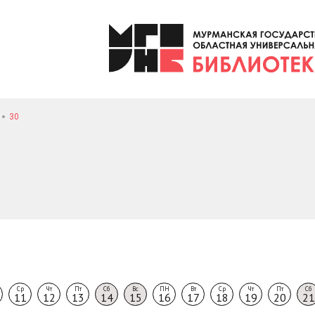
30
Ср
Чт
Пт
Сб
Вс
ПН
Вт
Ср
Чт
Пт
Сб
11
12
13
14
15
16
17
18
19
20
21